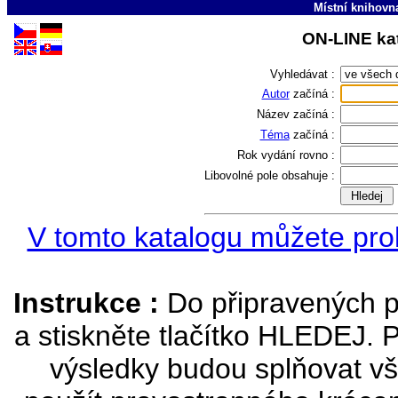
Místní knihovn
ON-LINE kat
Vyhledávat :
Autor
začíná :
Název
začíná :
Téma
začíná :
Rok vydání
rovno :
Libovolné pole
obsahuje :
V tomto katalogu můžete proh
Instrukce :
Do připravených p
a stiskněte tlačítko HLEDEJ. 
výsledky budou splňovat vš